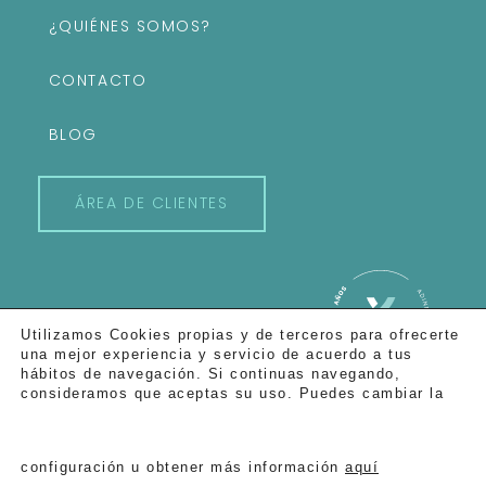
¿QUIÉNES SOMOS?
CONTACTO
BLOG
ÁREA DE CLIENTES
Utilizamos Cookies propias y de terceros para ofrecerte
una mejor experiencia y servicio de acuerdo a tus
hábitos de navegación. Si continuas navegando,
consideramos que aceptas su uso. Puedes cambiar la
© ADINE 2020. Todos
los derechos
reservados
configuración u obtener más información
aquí